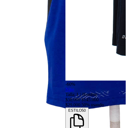
-60%
Nike
Talla: L
|
Hombre
$58.000
$145.000
$29.000
50% usando
ESTILO50