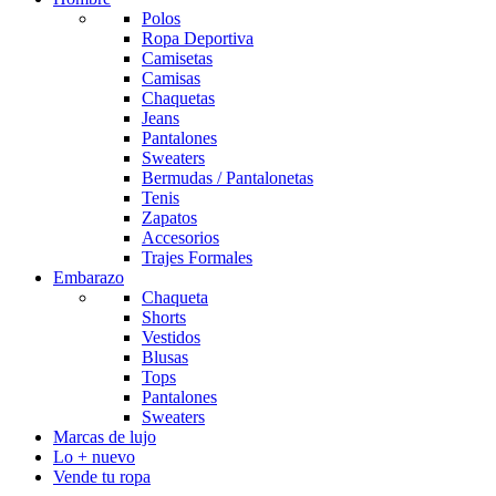
Polos
Ropa Deportiva
Camisetas
Camisas
Chaquetas
Jeans
Pantalones
Sweaters
Bermudas / Pantalonetas
Tenis
Zapatos
Accesorios
Trajes Formales
Embarazo
Chaqueta
Shorts
Vestidos
Blusas
Tops
Pantalones
Sweaters
Marcas de lujo
Lo + nuevo
Vende tu ropa