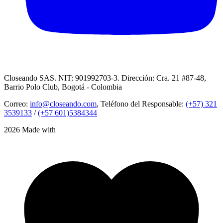
Closeando SAS. NIT: 901992703-3. Dirección: Cra. 21 #87-48,
Barrio Polo Club, Bogotá - Colombia
Correo:
info@closeando.com
, Teléfono del Responsable:
(+57) 321
3539133
/
(+57 601)5384344
2026 Made with