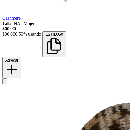
Cashmere
Talla: NA
|
Mujer
$60.000
$30.000
50% usando
ESTILO50
Agregar