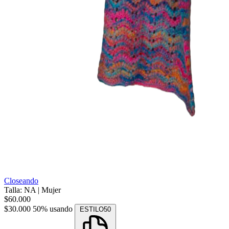
Closeando
Talla: NA
|
Mujer
$60.000
$30.000
50% usando
ESTILO50