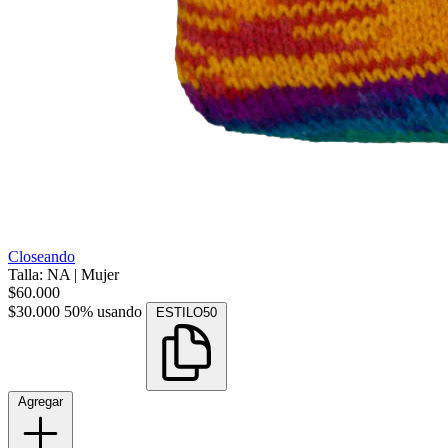
Closeando
Talla: NA
|
Mujer
$60.000
$30.000
50% usando
ESTILO50
Agregar