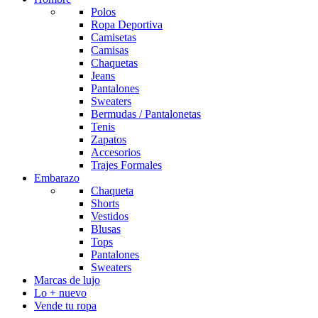
Polos
Ropa Deportiva
Camisetas
Camisas
Chaquetas
Jeans
Pantalones
Sweaters
Bermudas / Pantalonetas
Tenis
Zapatos
Accesorios
Trajes Formales
Embarazo
Chaqueta
Shorts
Vestidos
Blusas
Tops
Pantalones
Sweaters
Marcas de lujo
Lo + nuevo
Vende tu ropa