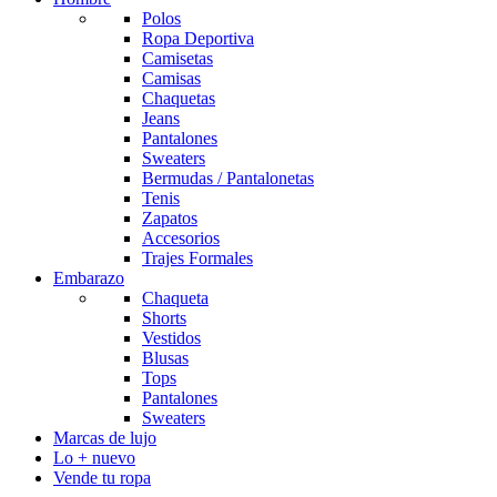
Polos
Ropa Deportiva
Camisetas
Camisas
Chaquetas
Jeans
Pantalones
Sweaters
Bermudas / Pantalonetas
Tenis
Zapatos
Accesorios
Trajes Formales
Embarazo
Chaqueta
Shorts
Vestidos
Blusas
Tops
Pantalones
Sweaters
Marcas de lujo
Lo + nuevo
Vende tu ropa