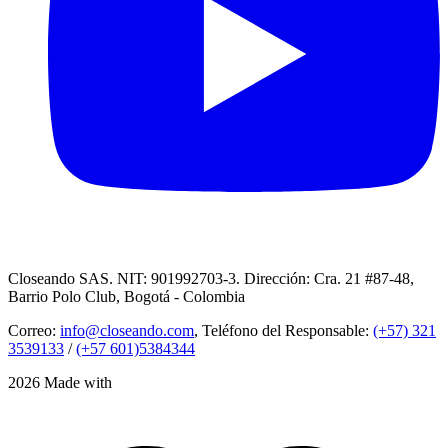
Closeando SAS. NIT: 901992703-3. Dirección: Cra. 21 #87-48,
Barrio Polo Club, Bogotá - Colombia
Correo:
info@closeando.com
, Teléfono del Responsable:
(+57) 321
3539133
/
(+57 601)5384344
2026 Made with