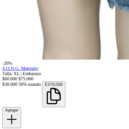
-20%
S.O.N.G. Maternity
Talla: XL
|
Embarazo
$60.000
$75.000
$30.000
50% usando
ESTILO50
Agregar