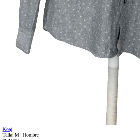
Koaj
Talla: M
|
Hombre