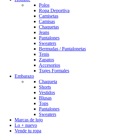
Polos
Ropa Deportiva
Camisetas
Camisas
Chaquetas
Jeans
Pantalones
Sweaters
Bermudas / Pantalonetas
Tenis
Zapatos
Accesorios
Trajes Formales
Embarazo
Chaqueta
Shorts
Vestidos
Blusas
Tops
Pantalones
Sweaters
Marcas de lujo
Lo + nuevo
Vende tu ropa