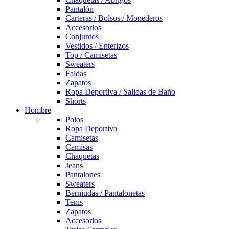
Pantalón
Carteras / Bolsos / Monederos
Accesorios
Conjuntos
Vestidos / Enterizos
Top / Camisetas
Sweaters
Faldas
Zapatos
Ropa Deportiva / Salidas de Baño
Shorts
Hombre
Polos
Ropa Deportiva
Camisetas
Camisas
Chaquetas
Jeans
Pantalones
Sweaters
Bermudas / Pantalonetas
Tenis
Zapatos
Accesorios