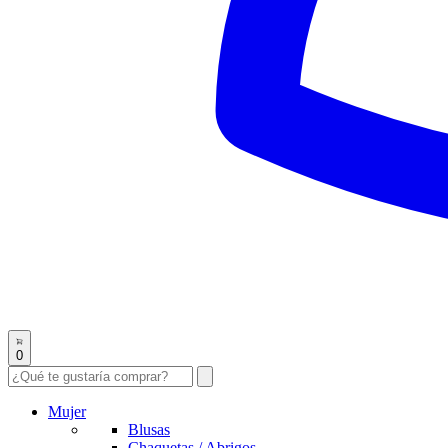
0
Mujer
Blusas
Chaquetas / Abrigos