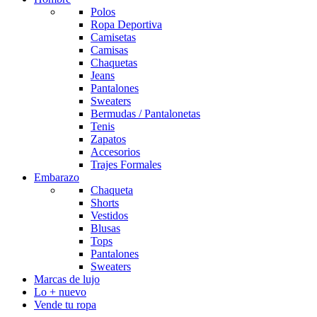
Polos
Ropa Deportiva
Camisetas
Camisas
Chaquetas
Jeans
Pantalones
Sweaters
Bermudas / Pantalonetas
Tenis
Zapatos
Accesorios
Trajes Formales
Embarazo
Chaqueta
Shorts
Vestidos
Blusas
Tops
Pantalones
Sweaters
Marcas de lujo
Lo + nuevo
Vende tu ropa