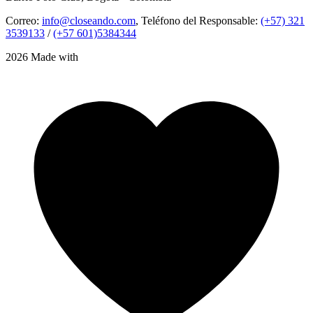
Correo:
info@closeando.com
, Teléfono del Responsable:
(+57) 321
3539133
/
(+57 601)5384344
2026 Made with