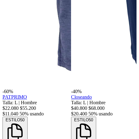
-60%
-40%
PATPRIMO
Closeando
Talla: L
|
Hombre
Talla: L
|
Hombre
$22.080
$55.200
$40.800
$68.000
$11.040
50% usando
$20.400
50% usando
ESTILO50
ESTILO50