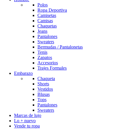
Polos
Ropa Deportiva
Camisetas
Camisas
Chaquetas
Jeans
Pantalones
Sweaters
Bermudas / Pantalonetas
Tenis
Zapatos
Accesorios
Trajes Formales
Embarazo
Chaqueta
Shorts
Vestidos
Blusas
Tops
Pantalones
Sweaters
Marcas de lujo
Lo + nuevo
Vende tu ropa