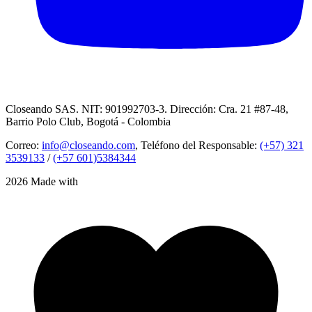
Closeando SAS. NIT: 901992703-3. Dirección: Cra. 21 #87-48,
Barrio Polo Club, Bogotá - Colombia
Correo:
info@closeando.com
, Teléfono del Responsable:
(+57) 321
3539133
/
(+57 601)5384344
2026 Made with