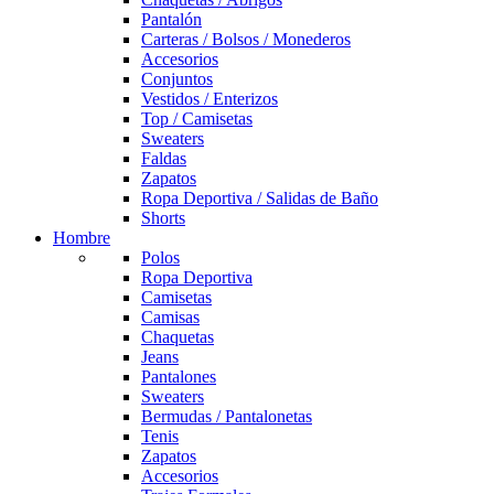
Pantalón
Carteras / Bolsos / Monederos
Accesorios
Conjuntos
Vestidos / Enterizos
Top / Camisetas
Sweaters
Faldas
Zapatos
Ropa Deportiva / Salidas de Baño
Shorts
Hombre
Polos
Ropa Deportiva
Camisetas
Camisas
Chaquetas
Jeans
Pantalones
Sweaters
Bermudas / Pantalonetas
Tenis
Zapatos
Accesorios