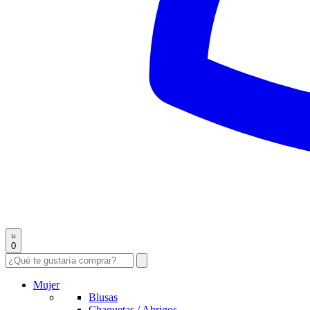
0
Mujer
Blusas
Chaquetas / Abrigos