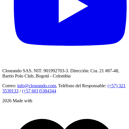
Closeando SAS. NIT: 901992703-3. Dirección: Cra. 21 #87-48,
Barrio Polo Club, Bogotá - Colombia
Correo:
info@closeando.com
, Teléfono del Responsable:
(+57) 321
3539133
/
(+57 601)5384344
2026 Made with