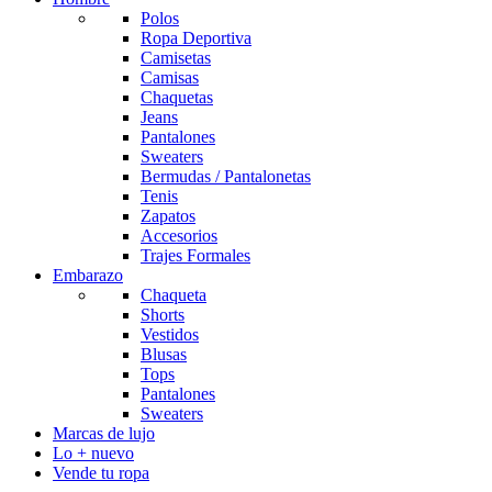
Polos
Ropa Deportiva
Camisetas
Camisas
Chaquetas
Jeans
Pantalones
Sweaters
Bermudas / Pantalonetas
Tenis
Zapatos
Accesorios
Trajes Formales
Embarazo
Chaqueta
Shorts
Vestidos
Blusas
Tops
Pantalones
Sweaters
Marcas de lujo
Lo + nuevo
Vende tu ropa