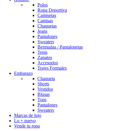
Polos
Ropa Deportiva
Camisetas
Camisas
Chaquetas
Jeans
Pantalones
Sweaters
Bermudas / Pantalonetas
Tenis
Zapatos
Accesorios
Trajes Formales
Embarazo
Chaqueta
Shorts
Vestidos
Blusas
Tops
Pantalones
Sweaters
Marcas de lujo
Lo + nuevo
Vende tu ropa