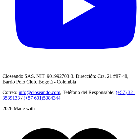
Closeando SAS. NIT: 901992703-3. Dirección: Cra. 21 #87-48,
Barrio Polo Club, Bogotá - Colombia
Correo:
info@closeando.com
, Teléfono del Responsable:
(+57) 321
3539133
/
(+57 601)5384344
2026 Made with