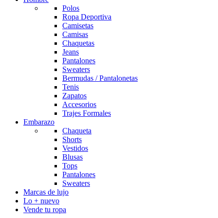
Polos
Ropa Deportiva
Camisetas
Camisas
Chaquetas
Jeans
Pantalones
Sweaters
Bermudas / Pantalonetas
Tenis
Zapatos
Accesorios
Trajes Formales
Embarazo
Chaqueta
Shorts
Vestidos
Blusas
Tops
Pantalones
Sweaters
Marcas de lujo
Lo + nuevo
Vende tu ropa