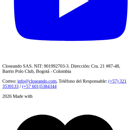
Closeando SAS. NIT: 901992703-3. Dirección: Cra. 21 #87-48,
Barrio Polo Club, Bogotá - Colombia
Correo:
info@closeando.com
, Teléfono del Responsable:
(+57) 321
3539133
/
(+57 601)5384344
2026 Made with