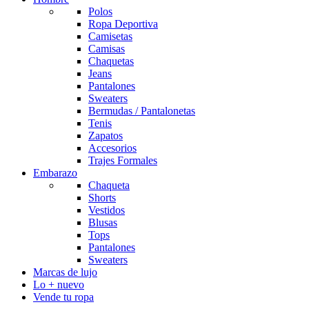
Polos
Ropa Deportiva
Camisetas
Camisas
Chaquetas
Jeans
Pantalones
Sweaters
Bermudas / Pantalonetas
Tenis
Zapatos
Accesorios
Trajes Formales
Embarazo
Chaqueta
Shorts
Vestidos
Blusas
Tops
Pantalones
Sweaters
Marcas de lujo
Lo + nuevo
Vende tu ropa