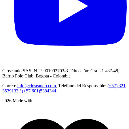
Closeando SAS. NIT: 901992703-3. Dirección: Cra. 21 #87-48,
Barrio Polo Club, Bogotá - Colombia
Correo:
info@closeando.com
, Teléfono del Responsable:
(+57) 321
3539133
/
(+57 601)5384344
2026 Made with