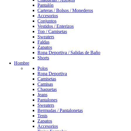
Pantalón
Carteras / Bolsos / Monederos
Accesorios
Conjuntos
Vestidos / Enterizos
Top / Camisetas
Sweaters
Faldas
Zapatos
Ropa Deportiva / Salidas de Baño
Shorts
Hombre
Polos
Ropa Deportiva
Camisetas
Camisas
Chaquetas
Jeans
Pantalones
Sweaters
Bermudas / Pantalonetas
Tenis
Zapatos
Accesorios