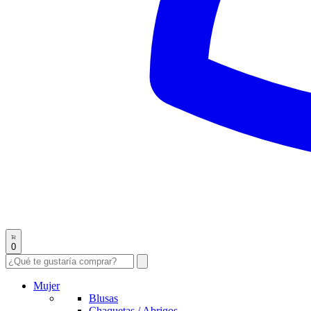
0
Mujer
Blusas
Chaquetas / Abrigos