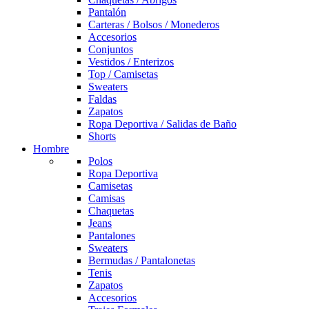
Pantalón
Carteras / Bolsos / Monederos
Accesorios
Conjuntos
Vestidos / Enterizos
Top / Camisetas
Sweaters
Faldas
Zapatos
Ropa Deportiva / Salidas de Baño
Shorts
Hombre
Polos
Ropa Deportiva
Camisetas
Camisas
Chaquetas
Jeans
Pantalones
Sweaters
Bermudas / Pantalonetas
Tenis
Zapatos
Accesorios