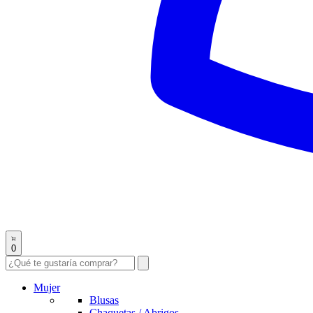
0
Mujer
Blusas
Chaquetas / Abrigos