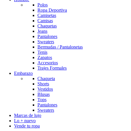
Polos
Ropa Deportiva
Camisetas
Camisas
Chaquetas
Jeans
Pantalones
Sweaters
Bermudas / Pantalonetas
Tenis
Zapatos
Accesorios
Trajes Formales
Embarazo
Chaqueta
Shorts
Vestidos
Blusas
Tops
Pantalones
Sweaters
Marcas de lujo
Lo + nuevo
Vende tu ropa