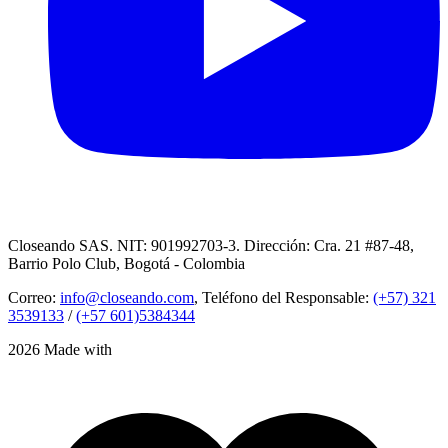
Closeando SAS. NIT: 901992703-3. Dirección: Cra. 21 #87-48,
Barrio Polo Club, Bogotá - Colombia
Correo:
info@closeando.com
, Teléfono del Responsable:
(+57) 321
3539133
/
(+57 601)5384344
2026 Made with