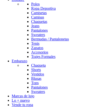
Polos
Ropa Deportiva
Camisetas
Camisas
Chaquetas
Jeans
Pantalones
Sweaters
Bermudas / Pantalonetas
Tenis
Zapatos
Accesorios
Trajes Formales
Embarazo
Chaqueta
Shorts
Vestidos
Blusas
Tops
Pantalones
Sweaters
Marcas de lujo
Lo + nuevo
Vende tu ropa