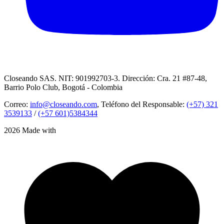
Closeando SAS. NIT: 901992703-3. Dirección: Cra. 21 #87-48,
Barrio Polo Club, Bogotá - Colombia
Correo:
info@closeando.com
, Teléfono del Responsable:
(+57) 321
3539133
/
(+57 601)5384344
2026 Made with