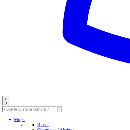
0
Mujer
Blusas
Chaquetas / Abrigos