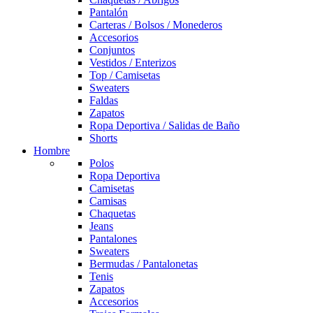
Pantalón
Carteras / Bolsos / Monederos
Accesorios
Conjuntos
Vestidos / Enterizos
Top / Camisetas
Sweaters
Faldas
Zapatos
Ropa Deportiva / Salidas de Baño
Shorts
Hombre
Polos
Ropa Deportiva
Camisetas
Camisas
Chaquetas
Jeans
Pantalones
Sweaters
Bermudas / Pantalonetas
Tenis
Zapatos
Accesorios