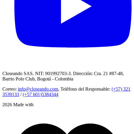
Closeando SAS. NIT: 901992703-3. Dirección: Cra. 21 #87-48,
Barrio Polo Club, Bogotá - Colombia
Correo:
info@closeando.com
, Teléfono del Responsable:
(+57) 321
3539133
/
(+57 601)5384344
2026 Made with