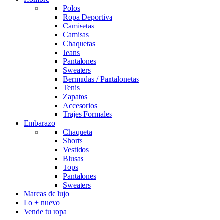
Polos
Ropa Deportiva
Camisetas
Camisas
Chaquetas
Jeans
Pantalones
Sweaters
Bermudas / Pantalonetas
Tenis
Zapatos
Accesorios
Trajes Formales
Embarazo
Chaqueta
Shorts
Vestidos
Blusas
Tops
Pantalones
Sweaters
Marcas de lujo
Lo + nuevo
Vende tu ropa