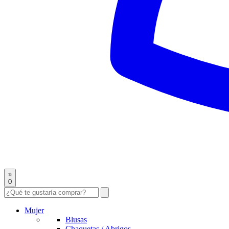
0
Mujer
Blusas
Chaquetas / Abrigos