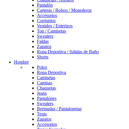
Pantalón
Carteras / Bolsos / Monederos
Accesorios
Conjuntos
Vestidos / Enterizos
Top / Camisetas
Sweaters
Faldas
Zapatos
Ropa Deportiva / Salidas de Baño
Shorts
Hombre
Polos
Ropa Deportiva
Camisetas
Camisas
Chaquetas
Jeans
Pantalones
Sweaters
Bermudas / Pantalonetas
Tenis
Zapatos
Accesorios