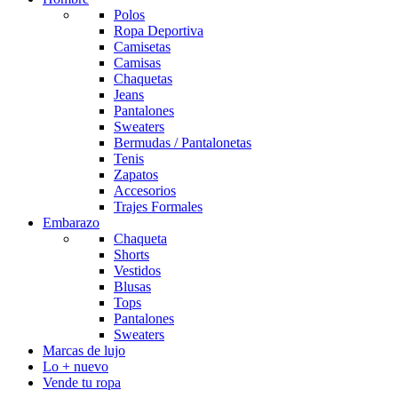
Polos
Ropa Deportiva
Camisetas
Camisas
Chaquetas
Jeans
Pantalones
Sweaters
Bermudas / Pantalonetas
Tenis
Zapatos
Accesorios
Trajes Formales
Embarazo
Chaqueta
Shorts
Vestidos
Blusas
Tops
Pantalones
Sweaters
Marcas de lujo
Lo + nuevo
Vende tu ropa