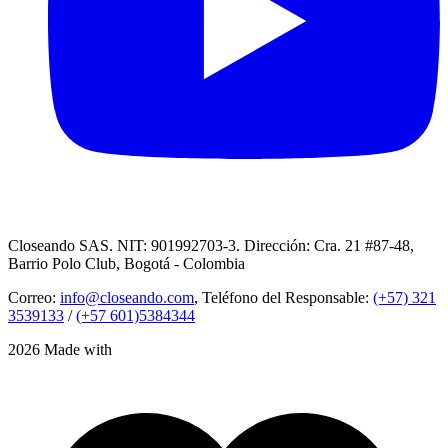
Closeando SAS. NIT: 901992703-3. Dirección: Cra. 21 #87-48,
Barrio Polo Club, Bogotá - Colombia
Correo:
info@closeando.com
, Teléfono del Responsable:
(+57) 321
3539133
/
(+57 601)5384344
2026 Made with