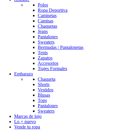
Polos
Ropa Deportiva
Camisetas
Camisas
Chaquetas
Jeans
Pantalones
Sweaters
Bermudas / Pantalonetas
Tenis
Zapatos
Accesorios
Trajes Formales
Embarazo
Chaqueta
Shorts
Vestidos
Blusas
Tops
Pantalones
Sweaters
Marcas de lujo
Lo + nuevo
Vende tu ropa