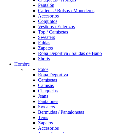
Pantalón
Carteras / Bolsos / Monederos
Accesorios
Conjuntos
Vestidos / Enterizos
Top / Camisetas
Sweaters
Faldas
Zapatos
Ropa Deportiva / Salidas de Baño
Shorts
Hombre
Polos
Ropa Deportiva
Camisetas
Camisas
Chaquetas
Jeans
Pantalones
Sweaters
Bermudas / Pantalonetas
Tenis
Zapatos
Accesorios