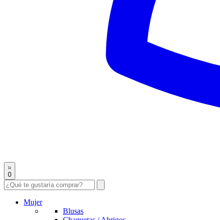
0
Mujer
Blusas
Chaquetas / Abrigos