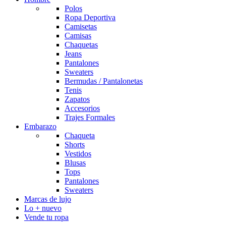
Polos
Ropa Deportiva
Camisetas
Camisas
Chaquetas
Jeans
Pantalones
Sweaters
Bermudas / Pantalonetas
Tenis
Zapatos
Accesorios
Trajes Formales
Embarazo
Chaqueta
Shorts
Vestidos
Blusas
Tops
Pantalones
Sweaters
Marcas de lujo
Lo + nuevo
Vende tu ropa