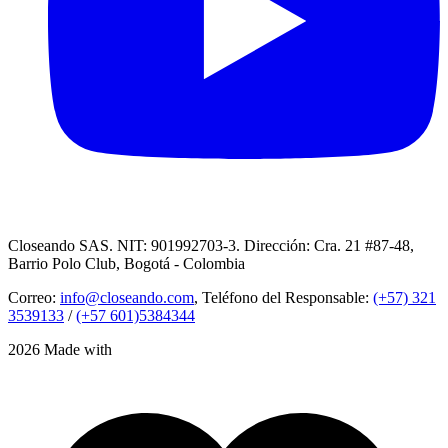
Closeando SAS. NIT: 901992703-3. Dirección: Cra. 21 #87-48,
Barrio Polo Club, Bogotá - Colombia
Correo:
info@closeando.com
, Teléfono del Responsable:
(+57) 321
3539133
/
(+57 601)5384344
2026 Made with