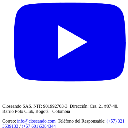
Closeando SAS. NIT: 901992703-3. Dirección: Cra. 21 #87-48,
Barrio Polo Club, Bogotá - Colombia
Correo:
info@closeando.com
, Teléfono del Responsable:
(+57) 321
3539133
/
(+57 601)5384344