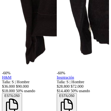
-60%
-60%
H&M
Inspiración
Talla: S
|
Hombre
Talla: S
|
Hombre
$36.000
$90.000
$28.800
$72.000
$18.000
50% usando
$14.400
50% usando
ESTILO50
ESTILO50