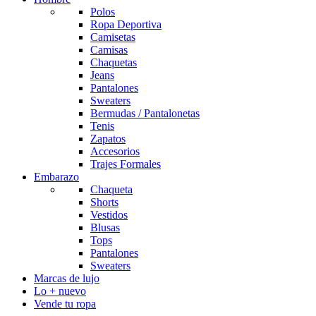
Polos
Ropa Deportiva
Camisetas
Camisas
Chaquetas
Jeans
Pantalones
Sweaters
Bermudas / Pantalonetas
Tenis
Zapatos
Accesorios
Trajes Formales
Embarazo
Chaqueta
Shorts
Vestidos
Blusas
Tops
Pantalones
Sweaters
Marcas de lujo
Lo + nuevo
Vende tu ropa