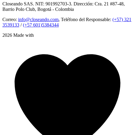
Closeando SAS. NIT: 901992703-3. Dirección: Cra. 21 #87-48,
Barrio Polo Club, Bogotá - Colombia
Correo:
info@closeando.com
, Teléfono del Responsable:
(+57) 321
3539133
/
(+57 601)5384344
2026 Made with