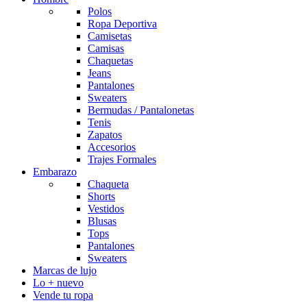
Polos
Ropa Deportiva
Camisetas
Camisas
Chaquetas
Jeans
Pantalones
Sweaters
Bermudas / Pantalonetas
Tenis
Zapatos
Accesorios
Trajes Formales
Embarazo
Chaqueta
Shorts
Vestidos
Blusas
Tops
Pantalones
Sweaters
Marcas de lujo
Lo + nuevo
Vende tu ropa