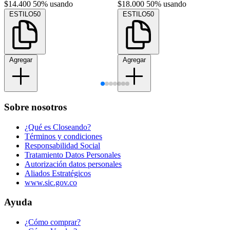
$14.400
50% usando
$18.000
50% usando
ESTILO50
ESTILO50
Agregar
Agregar
Sobre nosotros
¿Qué es Closeando?
Términos y condiciones
Responsabilidad Social
Tratamiento Datos Personales
Autorización datos personales
Aliados Estratégicos
www.sic.gov.co
Ayuda
¿Cómo comprar?