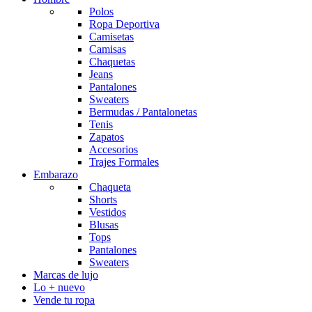
Polos
Ropa Deportiva
Camisetas
Camisas
Chaquetas
Jeans
Pantalones
Sweaters
Bermudas / Pantalonetas
Tenis
Zapatos
Accesorios
Trajes Formales
Embarazo
Chaqueta
Shorts
Vestidos
Blusas
Tops
Pantalones
Sweaters
Marcas de lujo
Lo + nuevo
Vende tu ropa