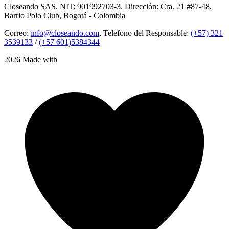
Closeando SAS. NIT: 901992703-3. Dirección: Cra. 21 #87-48,
Barrio Polo Club, Bogotá - Colombia
Correo:
info@closeando.com
, Teléfono del Responsable:
(+57) 321
3539133
/
(+57 601)5384344
2026 Made with