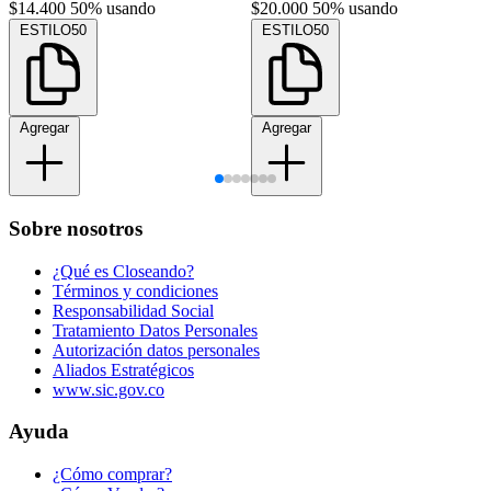
$14.400
50% usando
$20.000
50% usando
ESTILO50
ESTILO50
Agregar
Agregar
Sobre nosotros
¿Qué es Closeando?
Términos y condiciones
Responsabilidad Social
Tratamiento Datos Personales
Autorización datos personales
Aliados Estratégicos
www.sic.gov.co
Ayuda
¿Cómo comprar?