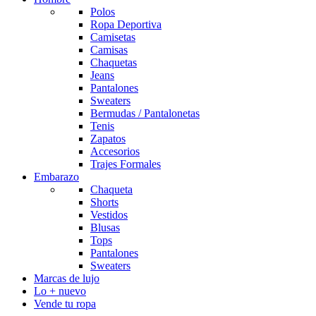
Polos
Ropa Deportiva
Camisetas
Camisas
Chaquetas
Jeans
Pantalones
Sweaters
Bermudas / Pantalonetas
Tenis
Zapatos
Accesorios
Trajes Formales
Embarazo
Chaqueta
Shorts
Vestidos
Blusas
Tops
Pantalones
Sweaters
Marcas de lujo
Lo + nuevo
Vende tu ropa