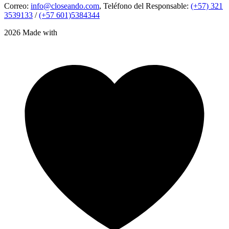
Correo:
info@closeando.com
, Teléfono del Responsable:
(+57) 321
3539133
/
(+57 601)5384344
2026 Made with