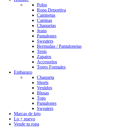
Polos
Ropa Deportiva
Camisetas
Camisas
Chaquetas
Jeans
Pantalones
Sweaters
Bermudas / Pantalonetas
Tenis
Zapatos
Accesorios
Trajes Formales
Embarazo
Chaqueta
Shorts
Vestidos
Blusas
Tops
Pantalones
Sweaters
Marcas de lujo
Lo + nuevo
Vende tu ropa