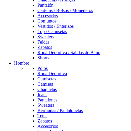
Pantalón
Carteras / Bolsos / Monederos
Accesorios
Conjuntos
Vestidos / Enterizos
Top / Camisetas
Sweaters
Faldas
Zapatos
Ropa Deportiva / Salidas de Baño
Shorts
Hombre
Polos
Ropa Deportiva
Camisetas
Camisas
Chaquetas
Jeans
Pantalones
Sweaters
Bermudas / Pantalonetas
Tenis
Zapatos
Accesorios