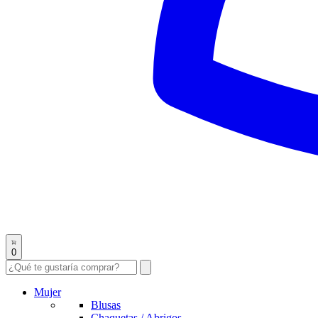
0
Mujer
Blusas
Chaquetas / Abrigos