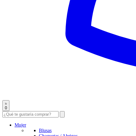
0
Mujer
Blusas
Chaquetas / Abrigos