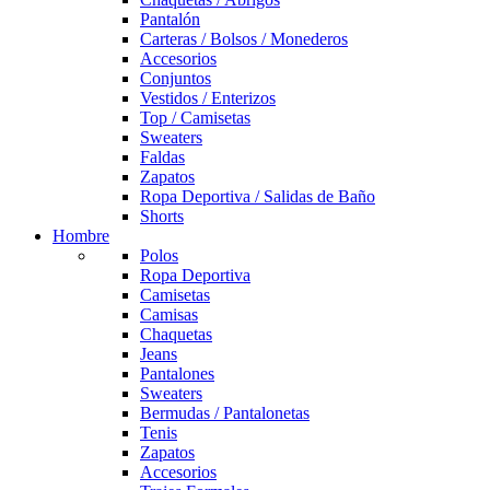
Pantalón
Carteras / Bolsos / Monederos
Accesorios
Conjuntos
Vestidos / Enterizos
Top / Camisetas
Sweaters
Faldas
Zapatos
Ropa Deportiva / Salidas de Baño
Shorts
Hombre
Polos
Ropa Deportiva
Camisetas
Camisas
Chaquetas
Jeans
Pantalones
Sweaters
Bermudas / Pantalonetas
Tenis
Zapatos
Accesorios