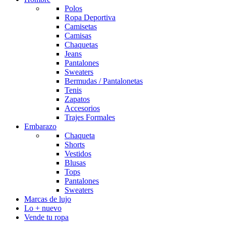
Polos
Ropa Deportiva
Camisetas
Camisas
Chaquetas
Jeans
Pantalones
Sweaters
Bermudas / Pantalonetas
Tenis
Zapatos
Accesorios
Trajes Formales
Embarazo
Chaqueta
Shorts
Vestidos
Blusas
Tops
Pantalones
Sweaters
Marcas de lujo
Lo + nuevo
Vende tu ropa