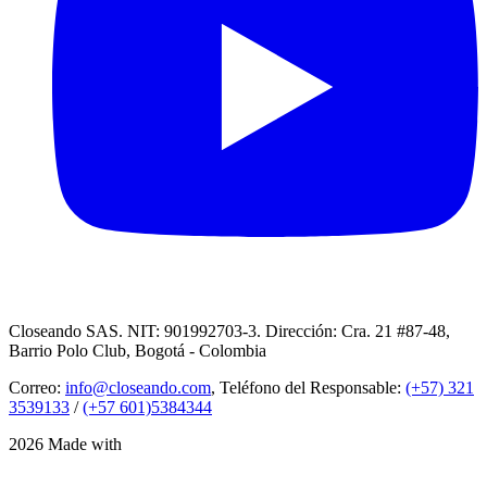
Closeando SAS. NIT: 901992703-3. Dirección: Cra. 21 #87-48,
Barrio Polo Club, Bogotá - Colombia
Correo:
info@closeando.com
, Teléfono del Responsable:
(+57) 321
3539133
/
(+57 601)5384344
2026 Made with