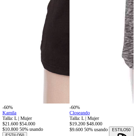
-60%
-60%
Kamila
Closeando
Talla: L
|
Mujer
Talla: L
|
Mujer
$21.600
$54.000
$19.200
$48.000
$10.800
50% usando
$9.600
50% usando
ESTILO50
ESTILO50