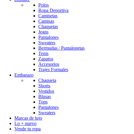
Polos
Ropa Deportiva
Camisetas
Camisas
Chaquetas
Jeans
Pantalones
Sweaters
Bermudas / Pantalonetas
Tenis
Zapatos
Accesorios
Trajes Formales
Embarazo
Chaqueta
Shorts
Vestidos
Blusas
Tops
Pantalones
Sweaters
Marcas de lujo
Lo + nuevo
Vende tu ropa