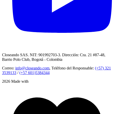
Closeando SAS. NIT: 901992703-3. Dirección: Cra. 21 #87-48,
Barrio Polo Club, Bogotá - Colombia
Correo:
info@closeando.com
, Teléfono del Responsable:
(+57) 321
3539133
/
(+57 601)5384344
2026 Made with