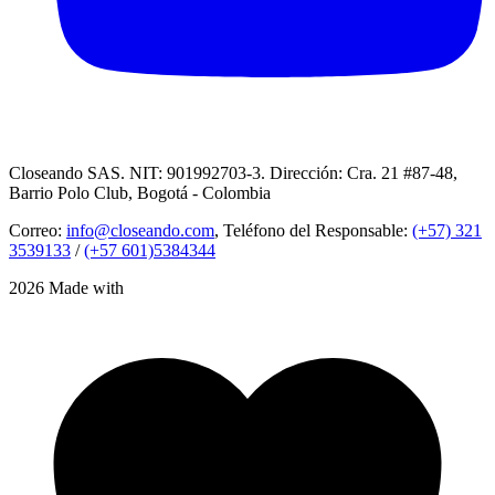
Closeando SAS. NIT: 901992703-3. Dirección: Cra. 21 #87-48,
Barrio Polo Club, Bogotá - Colombia
Correo:
info@closeando.com
, Teléfono del Responsable:
(+57) 321
3539133
/
(+57 601)5384344
2026 Made with