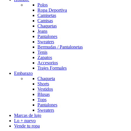
Polos
Ropa Deportiva
Camisetas
Camisas
Chaquetas
Jeans
Pantalones
Sweaters
Bermudas / Pantalonetas
Tenis
Zapatos
Accesorios
Trajes Formales
Embarazo
Chaqueta
Shorts
Vestidos
Blusas
Tops
Pantalones
Sweaters
Marcas de lujo
Lo + nuevo
Vende tu ropa