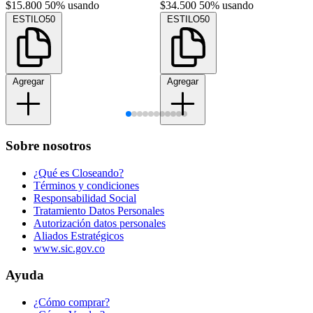
$15.800
50% usando
$34.500
50% usando
ESTILO50
ESTILO50
Agregar
Agregar
Sobre nosotros
¿Qué es Closeando?
Términos y condiciones
Responsabilidad Social
Tratamiento Datos Personales
Autorización datos personales
Aliados Estratégicos
www.sic.gov.co
Ayuda
¿Cómo comprar?