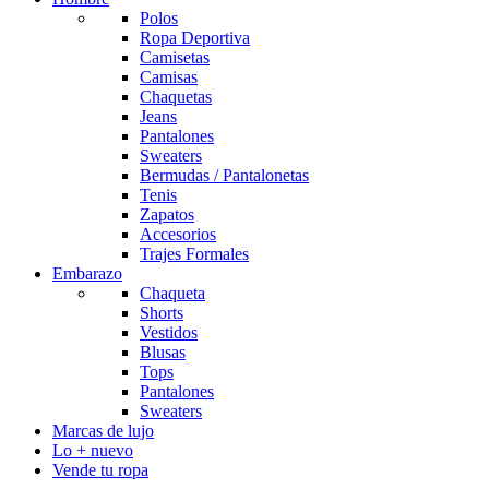
Polos
Ropa Deportiva
Camisetas
Camisas
Chaquetas
Jeans
Pantalones
Sweaters
Bermudas / Pantalonetas
Tenis
Zapatos
Accesorios
Trajes Formales
Embarazo
Chaqueta
Shorts
Vestidos
Blusas
Tops
Pantalones
Sweaters
Marcas de lujo
Lo + nuevo
Vende tu ropa