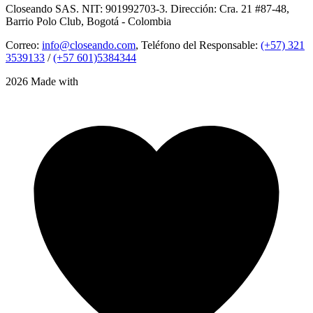
Closeando SAS. NIT: 901992703-3. Dirección: Cra. 21 #87-48,
Barrio Polo Club, Bogotá - Colombia
Correo:
info@closeando.com
, Teléfono del Responsable:
(+57) 321
3539133
/
(+57 601)5384344
2026 Made with