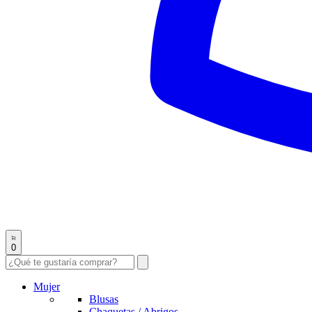
0
Mujer
Blusas
Chaquetas / Abrigos