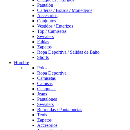
Pantalón
Carteras / Bolsos / Monederos
Accesorios
Conjuntos
Vestidos / Enterizos
Top / Camisetas
Sweaters
Faldas
Zapatos
Ropa Deportiva / Salidas de Baño
Shorts
Hombre
Polos
Ropa Deportiva
Camisetas
Camisas
Chaquetas
Jeans
Pantalones
Sweaters
Bermudas / Pantalonetas
Tenis
Zapatos
Accesorios