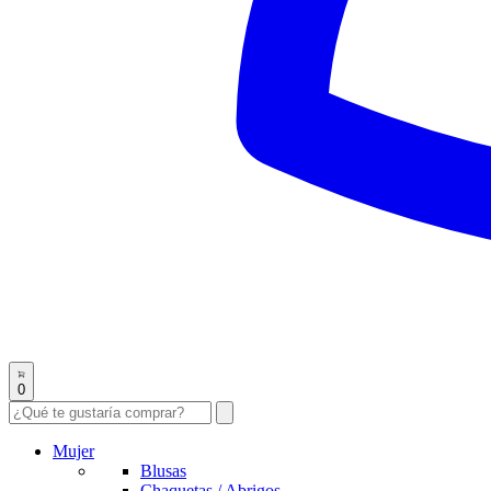
0
Mujer
Blusas
Chaquetas / Abrigos