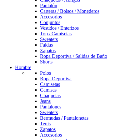
Pantalón
Carteras / Bolsos / Monederos
Accesorios
Conjuntos
Vestidos / Enterizos
Top / Camisetas
Sweaters
Faldas
Zapatos
Ropa Deportiva / Salidas de Baño
Shorts
Hombre
Polos
Ropa Deportiva
Camisetas
Camisas
Chaquetas
Jeans
Pantalones
Sweaters
Bermudas / Pantalonetas
Tenis
Zapatos
Accesorios