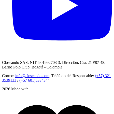
Closeando SAS. NIT: 901992703-3. Dirección: Cra. 21 #87-48,
Barrio Polo Club, Bogotá - Colombia
Correo:
info@closeando.com
, Teléfono del Responsable:
(+57) 321
3539133
/
(+57 601)5384344
2026 Made with