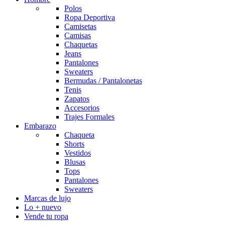
Polos
Ropa Deportiva
Camisetas
Camisas
Chaquetas
Jeans
Pantalones
Sweaters
Bermudas / Pantalonetas
Tenis
Zapatos
Accesorios
Trajes Formales
Embarazo
Chaqueta
Shorts
Vestidos
Blusas
Tops
Pantalones
Sweaters
Marcas de lujo
Lo + nuevo
Vende tu ropa