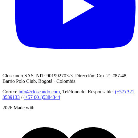
Closeando SAS. NIT: 901992703-3. Dirección: Cra. 21 #87-48,
Barrio Polo Club, Bogotá - Colombia
Correo:
info@closeando.com
, Teléfono del Responsable:
(+57) 321
3539133
/
(+57 601)5384344
2026 Made with