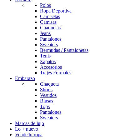
Polos
Ropa Deportiva
Camisetas
Camisas
Chaquetas
Jeans
Pantalones
Sweaters
Bermudas / Pantalonetas
Tenis
Zapatos
Accesorios
Trajes Formales
Embarazo
Chaqueta
Shorts
Vestidos
Blusas
Tops
Pantalones
Sweaters
Marcas de lujo
Lo + nuevo
Vende tu ropa