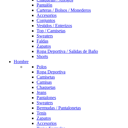
Pantalón
Carteras / Bolsos / Monederos
Accesorios
Conjuntos
Vestidos / Enterizos
Top / Camisetas
Sweaters
Faldas
Zapatos
Ropa Deportiva / Salidas de Baño
Shorts
Hombre
Polos
Ropa Deportiva
Camisetas
Camisas
Chaquetas
Jeans
Pantalones
Sweaters
Bermudas / Pantalonetas
Tenis
Zapatos
Accesorios