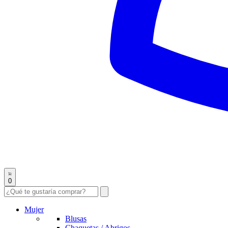
0
Mujer
Blusas
Chaquetas / Abrigos