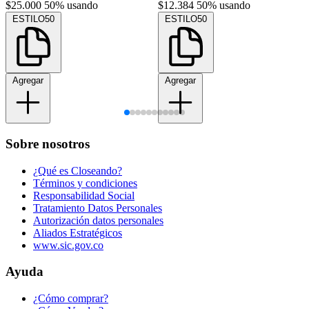
$25.000
50% usando
$12.384
50% usando
ESTILO50
ESTILO50
Agregar
Agregar
Sobre nosotros
¿Qué es Closeando?
Términos y condiciones
Responsabilidad Social
Tratamiento Datos Personales
Autorización datos personales
Aliados Estratégicos
www.sic.gov.co
Ayuda
¿Cómo comprar?