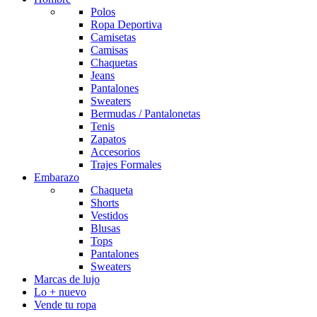
Polos
Ropa Deportiva
Camisetas
Camisas
Chaquetas
Jeans
Pantalones
Sweaters
Bermudas / Pantalonetas
Tenis
Zapatos
Accesorios
Trajes Formales
Embarazo
Chaqueta
Shorts
Vestidos
Blusas
Tops
Pantalones
Sweaters
Marcas de lujo
Lo + nuevo
Vende tu ropa