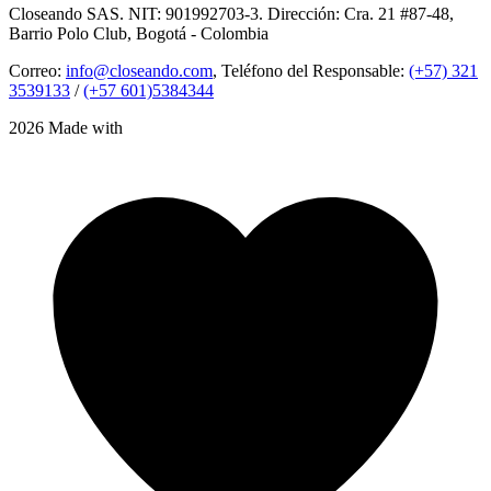
Closeando SAS. NIT: 901992703-3. Dirección: Cra. 21 #87-48,
Barrio Polo Club, Bogotá - Colombia
Correo:
info@closeando.com
, Teléfono del Responsable:
(+57) 321
3539133
/
(+57 601)5384344
2026 Made with