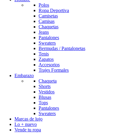
Polos
Ropa Deportiva
Camisetas
Camisas
Chaquetas
Jeans
Pantalones
Sweaters
Bermudas / Pantalonetas
Tenis
Zapatos
Accesorios
Trajes Formales
Embarazo
Chaqueta
Shorts
Vestidos
Blusas
Tops
Pantalones
Sweaters
Marcas de lujo
Lo + nuevo
Vende tu ropa