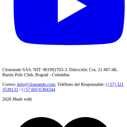
Closeando SAS. NIT: 901992703-3. Dirección: Cra. 21 #87-48,
Barrio Polo Club, Bogotá - Colombia
Correo:
info@closeando.com
, Teléfono del Responsable:
(+57) 321
3539133
/
(+57 601)5384344
2026 Made with