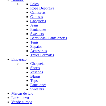
Polos
Ropa Deportiva
Camisetas
Camisas
Chaquetas
Jeans
Pantalones
Sweaters
Bermudas / Pantalonetas
Tenis
Zapatos
Accesorios
Trajes Formales
Embarazo
Chaqueta
Shorts
Vestidos
Blusas
Tops
Pantalones
Sweaters
Marcas de lujo
Lo + nuevo
Vende tu ropa