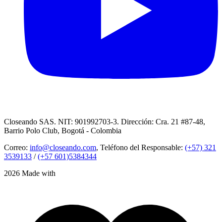
Closeando SAS. NIT: 901992703-3. Dirección: Cra. 21 #87-48,
Barrio Polo Club, Bogotá - Colombia
Correo:
info@closeando.com
, Teléfono del Responsable:
(+57) 321
3539133
/
(+57 601)5384344
2026 Made with