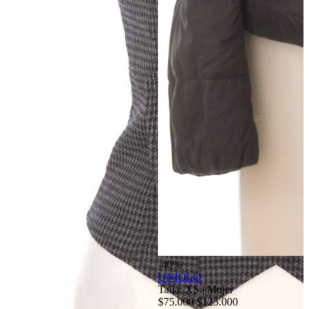
-40%
UNIQLO
Talla: XS
|
Mujer
$75.000
$125.000