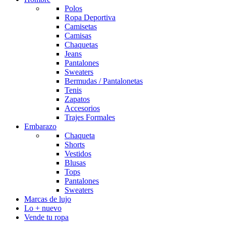
Polos
Ropa Deportiva
Camisetas
Camisas
Chaquetas
Jeans
Pantalones
Sweaters
Bermudas / Pantalonetas
Tenis
Zapatos
Accesorios
Trajes Formales
Embarazo
Chaqueta
Shorts
Vestidos
Blusas
Tops
Pantalones
Sweaters
Marcas de lujo
Lo + nuevo
Vende tu ropa