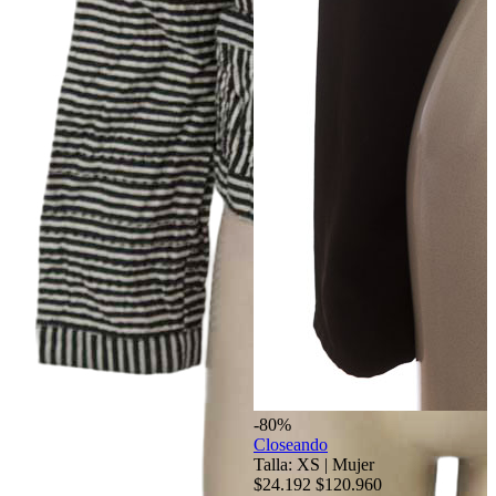
-80%
Closeando
Talla: XS
|
Mujer
$24.192
$120.960