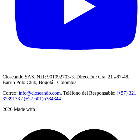
Closeando SAS. NIT: 901992703-3. Dirección: Cra. 21 #87-48,
Barrio Polo Club, Bogotá - Colombia
Correo:
info@closeando.com
, Teléfono del Responsable:
(+57) 321
3539133
/
(+57 601)5384344
2026 Made with