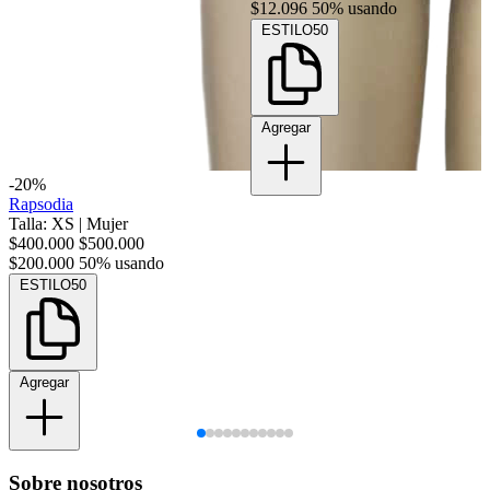
$12.096
50% usando
ESTILO50
Agregar
-20%
Rapsodia
Talla: XS
|
Mujer
$400.000
$500.000
$200.000
50% usando
ESTILO50
Agregar
Sobre nosotros