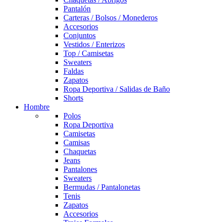
Pantalón
Carteras / Bolsos / Monederos
Accesorios
Conjuntos
Vestidos / Enterizos
Top / Camisetas
Sweaters
Faldas
Zapatos
Ropa Deportiva / Salidas de Baño
Shorts
Hombre
Polos
Ropa Deportiva
Camisetas
Camisas
Chaquetas
Jeans
Pantalones
Sweaters
Bermudas / Pantalonetas
Tenis
Zapatos
Accesorios