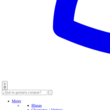
0
Mujer
Blusas
Chaquetas / Abrigos