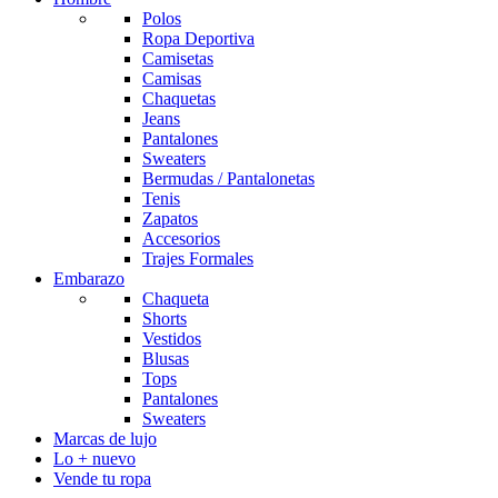
Polos
Ropa Deportiva
Camisetas
Camisas
Chaquetas
Jeans
Pantalones
Sweaters
Bermudas / Pantalonetas
Tenis
Zapatos
Accesorios
Trajes Formales
Embarazo
Chaqueta
Shorts
Vestidos
Blusas
Tops
Pantalones
Sweaters
Marcas de lujo
Lo + nuevo
Vende tu ropa