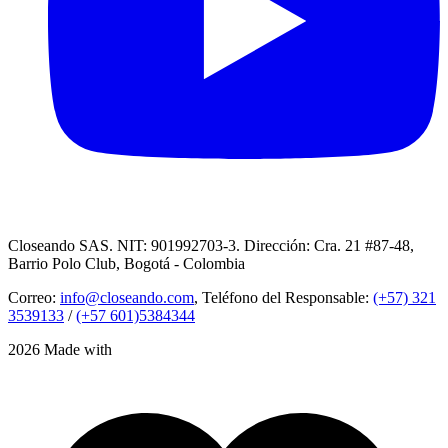
Closeando SAS. NIT: 901992703-3. Dirección: Cra. 21 #87-48,
Barrio Polo Club, Bogotá - Colombia
Correo:
info@closeando.com
, Teléfono del Responsable:
(+57) 321
3539133
/
(+57 601)5384344
2026 Made with