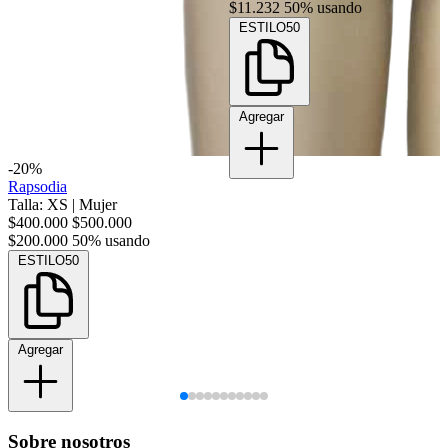
$11.232
50% usando
ESTILO50
Agregar
-20%
Rapsodia
Talla: XS
|
Mujer
$400.000
$500.000
$200.000
50% usando
ESTILO50
Agregar
Sobre nosotros