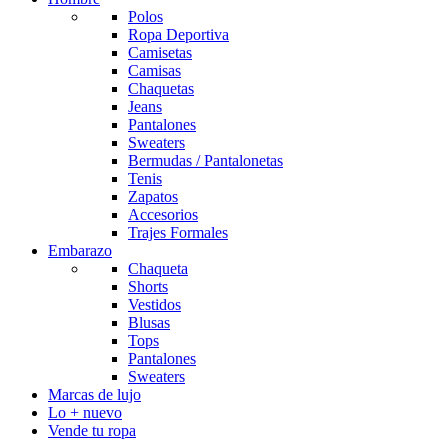
Polos
Ropa Deportiva
Camisetas
Camisas
Chaquetas
Jeans
Pantalones
Sweaters
Bermudas / Pantalonetas
Tenis
Zapatos
Accesorios
Trajes Formales
Embarazo
Chaqueta
Shorts
Vestidos
Blusas
Tops
Pantalones
Sweaters
Marcas de lujo
Lo + nuevo
Vende tu ropa