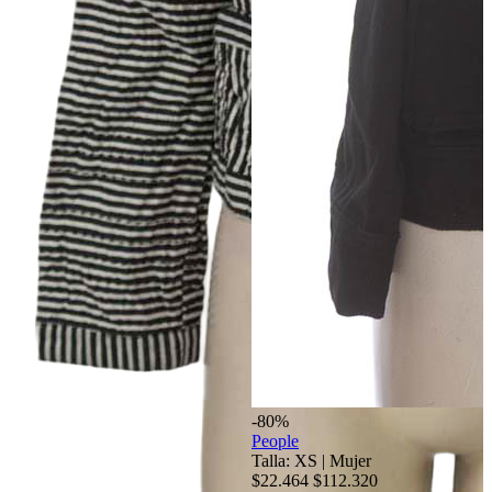
-80%
People
Talla: XS
|
Mujer
$22.464
$112.320