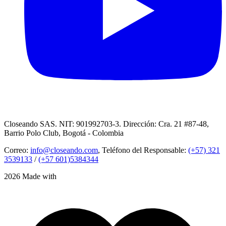
Closeando SAS. NIT: 901992703-3. Dirección: Cra. 21 #87-48,
Barrio Polo Club, Bogotá - Colombia
Correo:
info@closeando.com
, Teléfono del Responsable:
(+57) 321
3539133
/
(+57 601)5384344
2026 Made with