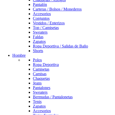
Pantalón
Carteras / Bolsos / Monederos
Accesorios
Conjuntos
Vestidos / Enterizos
Top / Camisetas
Sweaters
Faldas
Zapatos
Ropa Deportiva / Salidas de Baño
Shorts
Hombre
Polos
Ropa Deportiva
Camisetas
Camisas
Chaquetas
Jeans
Pantalones
Sweaters
Bermudas / Pantalonetas
Tenis
Zapatos
Accesorios