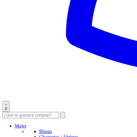
0
Mujer
Blusas
Chaquetas / Abrigos