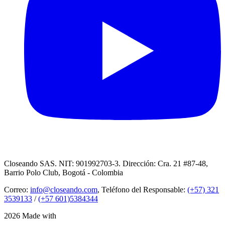
Closeando SAS. NIT: 901992703-3. Dirección: Cra. 21 #87-48,
Barrio Polo Club, Bogotá - Colombia
Correo:
info@closeando.com
, Teléfono del Responsable:
(+57) 321
3539133
/
(+57 601)5384344
2026 Made with