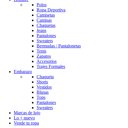
Polos
Ropa Deportiva
Camisetas
Camisas
Chaquetas
Jeans
Pantalones
Sweaters
Bermudas / Pantalonetas
Tenis
Zapatos
Accesorios
Trajes Formales
Embarazo
Chaqueta
Shorts
Vestidos
Blusas
Tops
Pantalones
Sweaters
Marcas de lujo
Lo + nuevo
Vende tu ropa