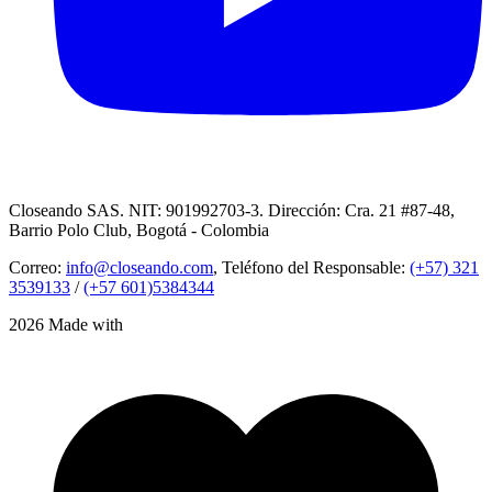
Closeando SAS. NIT: 901992703-3. Dirección: Cra. 21 #87-48,
Barrio Polo Club, Bogotá - Colombia
Correo:
info@closeando.com
, Teléfono del Responsable:
(+57) 321
3539133
/
(+57 601)5384344
2026 Made with