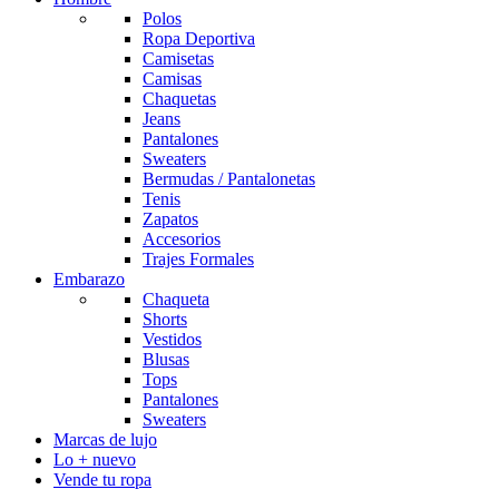
Polos
Ropa Deportiva
Camisetas
Camisas
Chaquetas
Jeans
Pantalones
Sweaters
Bermudas / Pantalonetas
Tenis
Zapatos
Accesorios
Trajes Formales
Embarazo
Chaqueta
Shorts
Vestidos
Blusas
Tops
Pantalones
Sweaters
Marcas de lujo
Lo + nuevo
Vende tu ropa