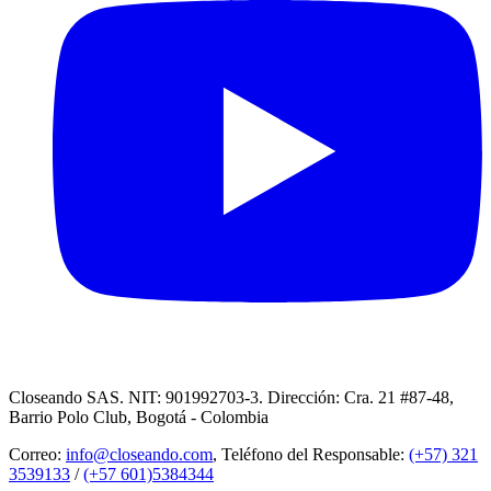
Closeando SAS. NIT: 901992703-3. Dirección: Cra. 21 #87-48,
Barrio Polo Club, Bogotá - Colombia
Correo:
info@closeando.com
, Teléfono del Responsable:
(+57) 321
3539133
/
(+57 601)5384344