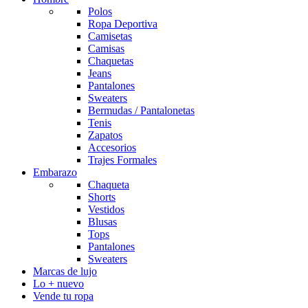
Polos
Ropa Deportiva
Camisetas
Camisas
Chaquetas
Jeans
Pantalones
Sweaters
Bermudas / Pantalonetas
Tenis
Zapatos
Accesorios
Trajes Formales
Embarazo
Chaqueta
Shorts
Vestidos
Blusas
Tops
Pantalones
Sweaters
Marcas de lujo
Lo + nuevo
Vende tu ropa