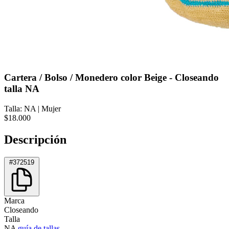
Cartera / Bolso / Monedero color Beige - Closeando
talla NA
Talla: NA
|
Mujer
$18.000
Descripción
#372519
Marca
Closeando
Talla
NA
guía de tallas